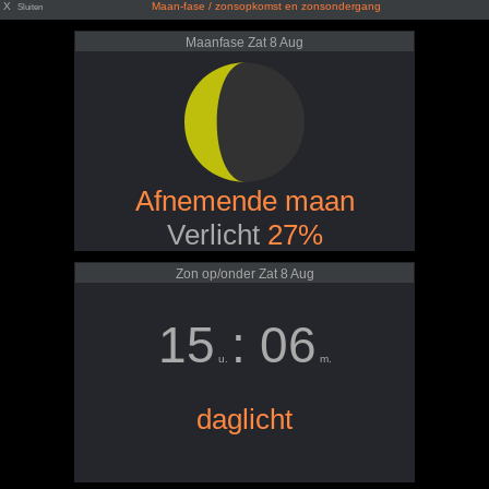
X
Maan-fase / zonsopkomst en zonsondergang
Sluiten
Maanfase Zat 8 Aug
Afnemende maan
Verlicht
27%
Zon op/onder Zat 8 Aug
15
: 06
u.
m.
daglicht