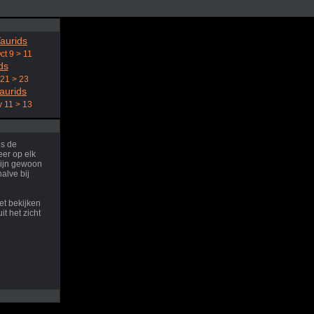
aurids
ct 9 > 11
ds
 21 > 23
aurids
 11 > 13
ns de
er op elk
ijn gewoon
halve bij
et bekijken
it het zicht