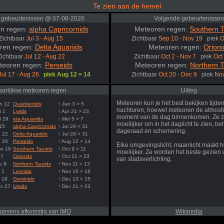
Te zien aan de hemel
 gebeurtenissen @ 07-08-2026
Volgende gebeurtenissen
n regen:
alpha Capricornids
Meteoren regen:
Southern T
Zichtbaar
Jul 3 - Aug 15
Zichtbaar
Sep 10 - Nov 19
piek
O
ren regen:
Delta Aquariids
Meteoren regen:
Orioni
Zichtbaar
Jul 12 - Aug 22
Zichtbaar
Oct 2 - Nov 7
piek
Oct
teoren regen:
Perseids
Meteoren regen:
Northern T
Jul 17 - Aug 26
piek Aug 12 > 14
Zichtbaar
Oct 20 - Dec 9
piek
Nov
aarlijkse meteoren regen
Uitleg
Meteoren kun je het best bekijken tijde
n 12
Quadrantids
↑ Jan 3 > 5
nachturen, hoewel meteoren de atmosfe
i 1
Lyrids
↑ Apr 21 > 23
moment van de dag binnenkomen. Ze z
i 29
eta Aquariids
↑ Mei 5 > 7
moeilijker om in het daglicht te zien, be
 15
alpha Capricornids
↑ Jul 29 > 31
dageraad en schemering.
g 22
Delta Aquariids
↑ Jul 29 > 31
g 26
Perseids
↑ Aug 12 > 14
Elke omgevingslicht, maanlicht maakt h
ov 19
Southern Taurids
↑ Oct 9 > 11
moeilijker. Ze worden het beste gezien u
 7
Orionids
↑ Oct 21 > 23
van stadsverlichting.
c 9
Northern Taurids
↑ Nov 11 > 13
 1
Leonids
↑ Nov 16 > 18
 18
Geminids
↑ Dec 13 > 15
ec 27
Ursids
↑ Dec 21 > 23
gevens afkomstig van IMO
Wikipedia