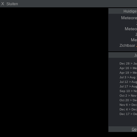
X
Sluiten
Huidige
Meteore
Meteo
Me
Zichtbaar
J
Dec 28 > Ja
Apr 16 > Me
Apr 19 > Me
Jul 3 > Aug
Jul 12 > Au
Jul 17 > Au
Sep 10 > N
Oct 2 > Nov
Oct 20 > De
Nov 6 > Dec
Dec 4 > Dec
Dec 17 > D
Ge