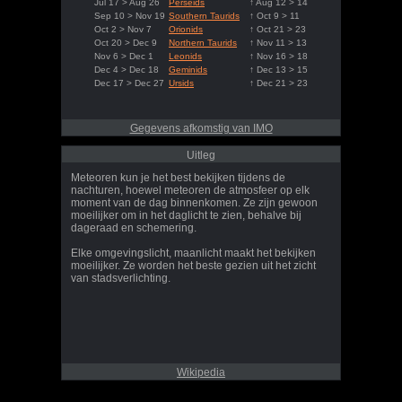
Jul 17 > Aug 26
Perseids
↑ Aug 12 > 14
Sep 10 > Nov 19
Southern Taurids
↑ Oct 9 > 11
Oct 2 > Nov 7
Orionids
↑ Oct 21 > 23
Oct 20 > Dec 9
Northern Taurids
↑ Nov 11 > 13
Nov 6 > Dec 1
Leonids
↑ Nov 16 > 18
Dec 4 > Dec 18
Geminids
↑ Dec 13 > 15
Dec 17 > Dec 27
Ursids
↑ Dec 21 > 23
Gegevens afkomstig van IMO
Uitleg
Meteoren kun je het best bekijken tijdens de
nachturen, hoewel meteoren de atmosfeer op elk
moment van de dag binnenkomen. Ze zijn gewoon
moeilijker om in het daglicht te zien, behalve bij
dageraad en schemering.
Elke omgevingslicht, maanlicht maakt het bekijken
moeilijker. Ze worden het beste gezien uit het zicht
van stadsverlichting.
Wikipedia