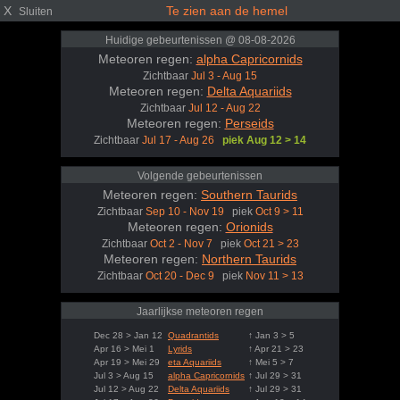
X
Te zien aan de hemel
Sluiten
Huidige gebeurtenissen @ 08-08-2026
Meteoren regen:
alpha Capricornids
Zichtbaar
Jul 3 - Aug 15
Meteoren regen:
Delta Aquariids
Zichtbaar
Jul 12 - Aug 22
Meteoren regen:
Perseids
Zichtbaar
Jul 17 - Aug 26
piek Aug 12 > 14
Volgende gebeurtenissen
Meteoren regen:
Southern Taurids
Zichtbaar
Sep 10 - Nov 19
piek
Oct 9 > 11
Meteoren regen:
Orionids
Zichtbaar
Oct 2 - Nov 7
piek
Oct 21 > 23
Meteoren regen:
Northern Taurids
Zichtbaar
Oct 20 - Dec 9
piek
Nov 11 > 13
Jaarlijkse meteoren regen
Dec 28 > Jan 12
Quadrantids
↑ Jan 3 > 5
Apr 16 > Mei 1
Lyrids
↑ Apr 21 > 23
Apr 19 > Mei 29
eta Aquariids
↑ Mei 5 > 7
Jul 3 > Aug 15
alpha Capricornids
↑ Jul 29 > 31
Jul 12 > Aug 22
Delta Aquariids
↑ Jul 29 > 31