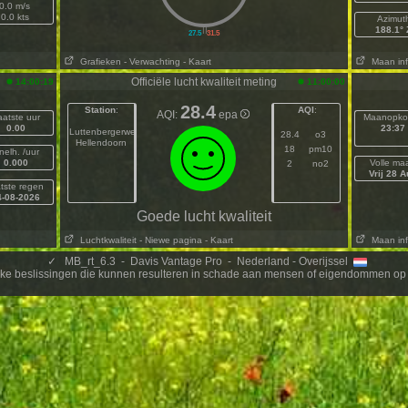
0.0 m/s
0.0 kts
Azimut
||
188.1° 
27.5
31.5
Grafieken
- Verwachting
- Kaart
Maan inf
Officiële lucht kwaliteit meting
14:00:19
11:00:00
28.4
Station
:
AQI
:
AQI:
epa
aatste uur
Maanopko
0.00
23:37
Luttenbergerweg
28.4
o3
Hellendoorn
18
pm10
nelh. /uur
0.000
Volle ma
2
no2
Vrij 28 A
atste regen
4-08-2026
Goede lucht kwaliteit
Luchtkwaliteit
- Niewe pagina
- Kaart
Maan inf
✓
MB_rt_6.3 - Davis Vantage Pro - Nederland - Overijssel
ijke beslissingen die kunnen resulteren in schade aan mensen of eigendommen op 