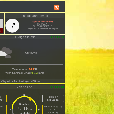
°C
Laatste aardbeving
3
Regionale Kleine beving
1.4
GERMANY
3
Tijd: 06-08-2026 13:12
Diepte: 0.9 KMs Afstand: 337 Mijlen
8
Huidige Situatie
13:50:00
Unknown
Temperatuur
74.1
°F
Wind Snelheid-Vlaag
0-6.3
mph
- Vliegveld
- Aardbevingen
- Bliksem
Zon positie
14:00:48
12
t
Donker
 m.
8 u. 44 m.
Geschat:
mst
Zonsondergang
7
16
u.
m.
21:17
18
6
n
Vandaag
daglicht