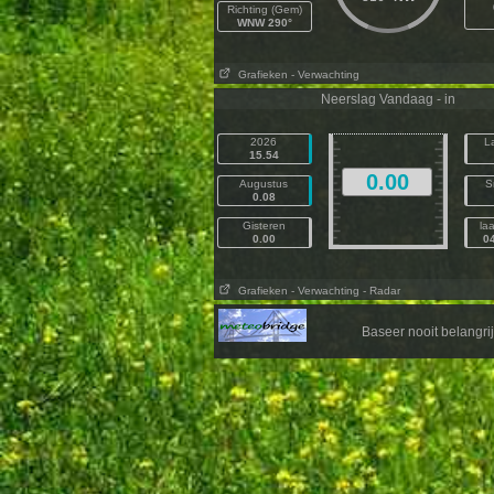
Richting (Gem)
WNW 290°
Grafieken
- Verwachting
Neerslag Vandaag - in
2026
L
15.54
0.00
Augustus
S
0.08
Gisteren
la
0.00
0
Grafieken
- Verwachting
- Radar
Baseer nooit belangr