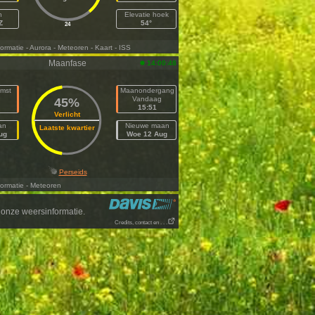
h
Elevatie hoek
Z
54°
24
ormatie
- Aurora
- Meteoren
- Kaart
- ISS
Maanfase
14:00:48
mst
Maanondergang
Vandaag
45%
15:51
Verlicht
an
Nieuwe maan
Laatste kwartier
ug
Woe 12 Aug
Perseids
ormatie
- Meteoren
onze weersinformatie.
Credits, contact en . . .