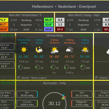
Hellendoorn • Nederland - Overijssel
Max-Min Temperatuur °F
Max Wind | Vlaag - mph
74.3°
60.3°
0.4
6.
13:55
Vandaag
06:04
13:56
Vandaag
13:56
95.7°
53.6°
1.1
6.
3
Augustus
1
3
Augustus
5
02.0°
14.4°
80.8
80.
26 Jun
2026
11 Jan
7 Jan
2026
1 Jan
Verwachting
14:00:19
13:16:15
Donderdag
Vrijdag
Vrijdag
Vrijdag
Vrijdag
Avond
Nacht
Ochtend
Namiddag
Avond
Voelt als
73.4°
Natte bol
61
68°
55
60°
56
69°
69
71°
59
69°
-
-
-
-
-
61.3°
14.8
6.7
3.8
4.3
7.4
mph
mph
mph
mph
mph
auwpunt
52.5°
WNW
W
W
WZW
NW
-
-
0
0.02
-
in
in
Details
- Niewe pagina
Historie
Barometer - inHg
14:00:19
14:00:19
aag (Max)
Min
Max
Daglich
6.3 mph
30.00 inHg
30.12 inHg
15 u. 15
Wind
Actuele
Stijgend ↑
Zonsopko
30.12
.0 mph =
1020.0 hPa
0.010 inHg
06:04
0.0 km/h
Morge