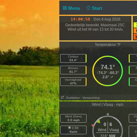
Menu
Start
14:00:59
Don 6 Aug 2026
Gedeeltelijk bewolkt. Maximaal 25C.
Wind uit het W van 15 tot 30 km/u.
1
Temperatuur °F
Celsius
23.4°
74.1°
Binnen
81.7°
↑
74.3°
↓
60.3°
2.0°
↗
Vochtigheid
D
47%
Grafieken
- Verwachting
Wind | Vlaag - mph
N
Wind (Gem)
Vl
0.0 mph
0
6
0 Bft
Wind
Vlaag
Kalm
0
316°
NW