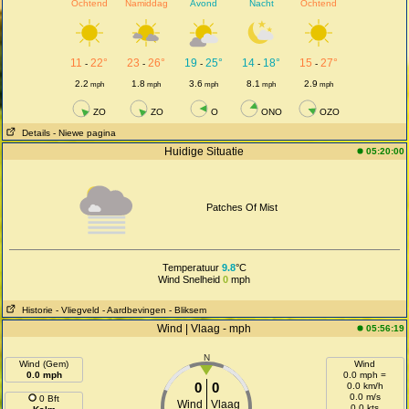
Ochtend
Namiddag
Avond
Nacht
Ochtend
11
22°
23
26°
19
25°
14
18°
15
27°
-
-
-
-
-
2.2
1.8
3.6
8.1
2.9
mph
mph
mph
mph
mph
ZO
ZO
O
ONO
OZO
Details
- Niewe pagina
Huidige Situatie
05:20:00
Patches Of Mist
Temperatuur
9.8
°C
Wind Snelheid
0
mph
Historie
- Vliegveld
- Aardbevingen
- Bliksem
Wind | Vlaag - mph
05:56:19
N
Wind (Gem)
Wind
0.0 mph
0.0 mph =
0
0
0.0 km/h
0.0 m/s
0 Bft
Wind
Vlaag
0.0 kts