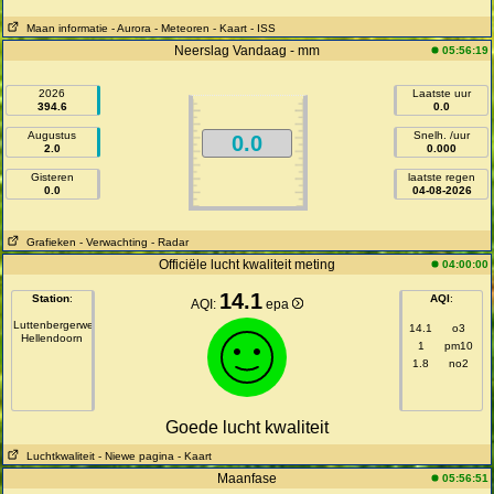
Maan informatie
- Aurora
- Meteoren
- Kaart
- ISS
Neerslag Vandaag - mm
05:56:19
2026
Laatste uur
394.6
0.0
Augustus
Snelh. /uur
0.0
2.0
0.000
Gisteren
laatste regen
0.0
04-08-2026
Grafieken
- Verwachting
- Radar
Officiële lucht kwaliteit meting
04:00:00
14.1
Station
:
AQI
:
AQI:
epa
Luttenbergerweg
14.1
o3
Hellendoorn
1
pm10
1.8
no2
Goede lucht kwaliteit
Luchtkwaliteit
- Niewe pagina
- Kaart
Maanfase
05:56:51