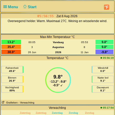
Menu
Start
°F
05:56:55
Zat 8 Aug 2026
Overwegend helder. Warm. Maximaal 27C. Weinig en wisselende wind.
Max-Min Temperatuur °C
13.2°
9.8°
00:05
Vandaag
05:53
35.4°
9.8°
3
Augustus
8
38.9°
-9.8°
26 Jun
2026
11 Jan
Temperatuur °C
05:56:19
Fahrenheit
Windchill
49.6°
0.0°
9.8°
Binnen
Natte bol
26.9°
9.1°
↑
13.2°
↓
9.8°
-0.5°
↙
Vochtigheid
Dauwpunt
89%
8.1°
Grafieken
- Verwachting
Verwachting
05:17:54
Zaterdag
Zaterdag
Zaterdag
Zondag
Zondag