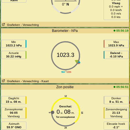
Kalm
Vlaag
0°
N
0.0 mph =
0.0 km/h
0.0 m/s
0.0 kts
Grafieken
- Verwachting
Barometer - hPa
05:56:19
Min
Max
1023.2 hPa
1023.9 hPa
Actuele
Dalend ↓
1023.3
30.22 inHg
-0.10 hPa
||
964
1036
Grafieken
- Verwachting
- Kaart
Zon positie
05:56:51
12
Daglicht
Donker
15 u. 08 m.
8 u. 51 m.
Geschat:
Zonsopkomst
Zonsondergang
0
08
06:05
u.
m.
21:13
18
6
Vandaag
Vandaag
Tot zonsopkomst
Azimuth
Elevatie hoek
59.9° ONO
-2.1°
24