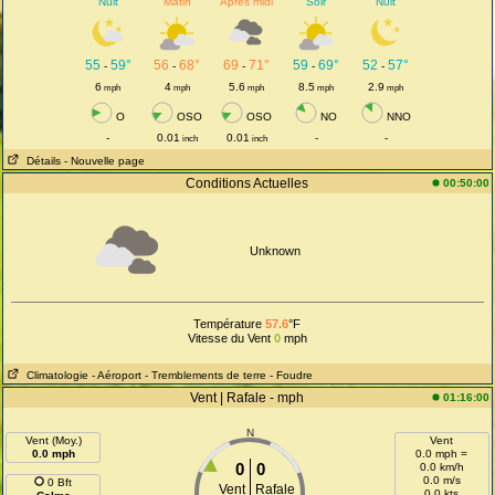
Nuit
Matin
Après midi
Soir
Nuit
55
59°
56
68°
69
71°
59
69°
52
57°
-
-
-
-
-
6
4
5.6
8.5
2.9
mph
mph
mph
mph
mph
O
OSO
OSO
NO
NNO
-
0.01
0.01
-
-
inch
inch
Détails
- Nouvelle page
Conditions Actuelles
00:50:00
Unknown
Température
57.6
°F
Vitesse du Vent
0
mph
Climatologie
- Aéroport
- Tremblements de terre
- Foudre
Vent | Rafale - mph
01:16:00
N
Vent (Moy.)
Vent
0.0 mph
0.0 mph =
0
0
0.0 km/h
0.0 m/s
0 Bft
Vent
Rafale
0.0 kts