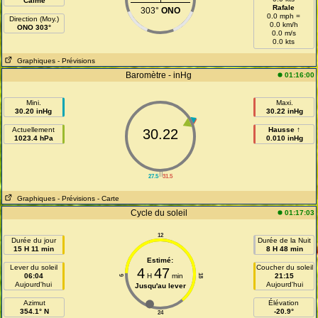
Calme
Rafale
303°
ONO
0.0 mph =
Direction (Moy.)
0.0 km/h
ONO 303°
0.0 m/s
0.0 kts
Graphiques
- Prévisions
Baromètre - inHg
01:16:00
Mini.
Maxi.
30.20 inHg
30.22 inHg
Actuellement
Hausse ↑
30.22
1023.4 hPa
0.010 inHg
||
27.5
31.5
Graphiques
- Prévisions
- Carte
Cycle du soleil
01:17:03
12
Durée du jour
Durée de la Nuit
15 H 11 min
8 H 48 min
Estimé:
Lever du soleil
Coucher du soleil
4
47
06:04
H
min
21:15
18
6
Aujourd'hui
Aujourd'hui
Jusqu'au lever
Azimut
Élévation
354.1° N
-20.9°
24