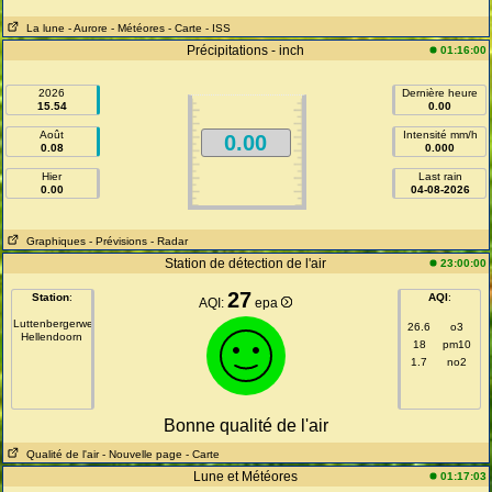
La lune
- Aurore
- Météores
- Carte
- ISS
Précipitations - inch
01:16:00
2026
Dernière heure
15.54
0.00
Août
Intensité mm/h
0.00
0.08
0.000
Hier
Last rain
0.00
04-08-2026
Graphiques
- Prévisions
- Radar
Station de détection de l'air
23:00:00
27
Station
:
AQI
:
AQI:
epa
Luttenbergerweg
26.6
o3
Hellendoorn
18
pm10
1.7
no2
Bonne qualité de l'air
Qualité de l'air
- Nouvelle page
- Carte
Lune et Météores
01:17:03