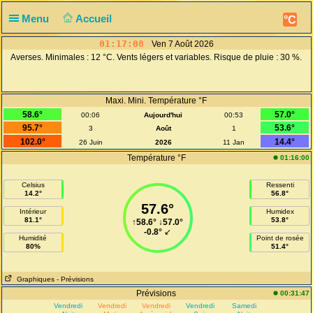
Menu
Accueil
°C
01:17:09
Ven 7 Août 2026
Averses. Minimales : 12 °C. Vents légers et variables. Risque de pluie : 30 %.
Maxi. Mini. Température °F
58.6°
57.0°
00:06
Aujourd'hui
00:53
95.7°
53.6°
3
Août
1
102.0°
14.4°
26 Juin
2026
11 Jan
Température °F
01:16:00
Celsius
Ressenti
14.2°
56.8°
57.6°
Intérieur
Humidex
81.1°
53.8°
↑
58.6°
↓
57.0°
-0.8°
↙
Humidité
Point de rosée
80%
51.4°
Graphiques
- Prévisions
Prévisions
00:31:47
Vendredi
Vendredi
Vendredi
Vendredi
Samedi