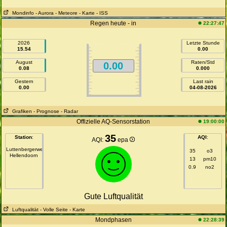
Mondinfo
- Aurora
- Meteore
- Karte
- ISS
Regen heute - in
22:27:47
2026
Letzte Stunde
15.54
0.00
August
Raten/Std
0.00
0.08
0.000
Gestern
Last rain
0.00
04-08-2026
Grafiken
- Prognose
- Radar
Offizielle AQ-Sensorstation
19:00:00
35
Station
:
AQI
:
AQI:
epa
Luttenbergerweg
35
o3
Hellendoorn
13
pm10
0.9
no2
Gute Luftqualität
Luftqualität
- Volle Seite
- Karte
Mondphasen
22:28:39