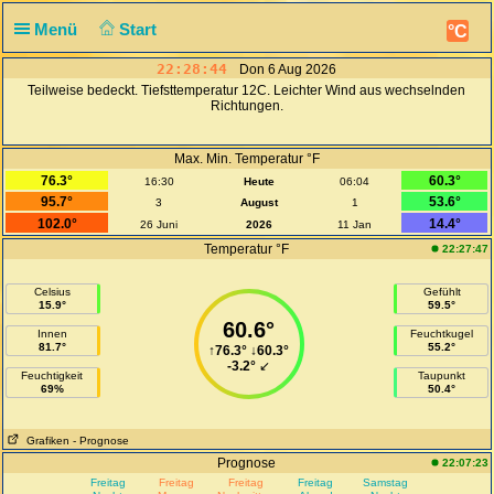
Menü
Start
°C
22:28:44
Don 6 Aug 2026
Teilweise bedeckt. Tiefsttemperatur 12C. Leichter Wind aus wechselnden
Richtungen.
Max. Min. Temperatur °F
76.3°
60.3°
16:30
Heute
06:04
95.7°
53.6°
3
August
1
102.0°
14.4°
26 Juni
2026
11 Jan
Temperatur °F
22:27:47
Celsius
Gefühlt
15.9°
59.5°
60.6°
Innen
Feuchtkugel
81.7°
55.2°
↑
76.3°
↓
60.3°
-3.2°
↙
Feuchtigkeit
Taupunkt
69%
50.4°
Grafiken
- Prognose
Prognose
22:07:23
Freitag
Freitag
Freitag
Freitag
Samstag