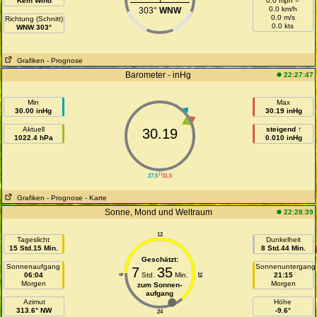
Kein Wind
0.0 mph =
0.0 km/h
303°
WNW
0.0 m/s
Richtung (Schnitt)
0.0 kts
WNW 303°
Grafiken
- Prognose
Barometer - inHg
22:27:47
Min
Max
30.00 inHg
30.19 inHg
Aktuell
steigend ↑
30.19
1022.4 hPa
0.010 inHg
||
27.5
31.5
Grafiken
- Prognose
- Karte
Sonne, Mond und Weltraum
22:28:39
12
Tageslicht
Dunkelheit
15 Std.15 Min.
8 Std.44 Min.
Geschätzt:
Sonnenaufgang
Sonnenuntergang
7
35
06:04
Std.
Min.
21:15
18
6
Morgen
Morgen
zum Sonnen-
aufgang
Azimut
Höhe
313.6° NW
-9.6°
24