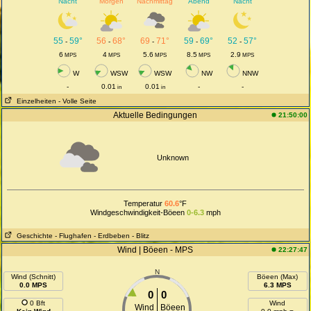
Nacht
Morgen
Nachmittag
Abend
Nacht
55
59°
56
68°
69
71°
59
69°
52
57°
-
-
-
-
-
6
4
5.6
8.5
2.9
MPS
MPS
MPS
MPS
MPS
W
WSW
WSW
NW
NNW
-
0.01
0.01
-
-
in
in
Einzelheiten
- Volle Seite
Aktuelle Bedingungen
21:50:00
Unknown
Temperatur
60.6
°F
Windgeschwindigkeit-Böeen
0-6.3
mph
Geschichte
- Flughafen
- Erdbeben
- Blitz
Wind | Böeen - MPS
22:27:47
N
Wind (Schnitt)
Böeen (Max)
0.0 MPS
6.3 MPS
0
0
0 Bft
Wind
Wind
Böeen