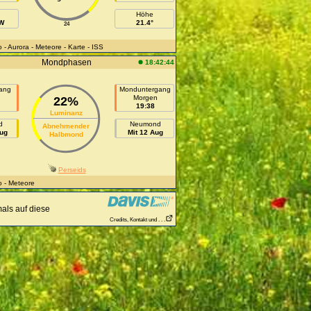
Höhe
 W
21.4°
24
o
- Aurora
- Meteore
- Karte
- ISS
Mondphasen
18:42:44
ang
Monduntergang
n
Morgen
22%
19:38
Luminanz
d
Neumond
Abnehmender
Aug
Mit 12 Aug
Halbmond
Perseids
o
- Meteore
als auf diese
Credits, Kontakt und . . .