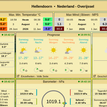
Hellendoorn • Nederland - Overijssel
Max. Min. Temperatur °C
Max Wind | Böeen - MPS
28.2°
9.6°
0
0
16:59
Heute
06:39
00:05
Heute
00:05
35.4°
9.6°
1.1
6.3
3
August
8
3
August
5
38.9°
-9.8°
80.8
80.
26 Juni
2026
11 Jan
7 Jan
2026
1 Jan
Prognose
18:42:10
18:09:51
Samstag
Sonntag
Sonntag
Sonntag
Sonntag
Abend
Nacht
Morgen
Nachmittag
Abend
Gefühlt
0.0°
uchtkugel
18.1°
17
25°
13
17°
14
27°
28
29°
21
28°
-
-
-
-
-
Taupunkt
3.4
6
3.4
4.3
7.6
MPS
MPS
MPS
MPS
MPS
11.7°
O
NO
O
W
W
Einzelheiten
- Volle Seite
Geschic
Barometer - hPa
18:42:10
18:42:10
Wind
Min
Max
Tageslic
.0 mph =
1019.0 hPa
1023.9 hPa
15 Std.08 
0.0 km/h
0.0 m/s
Aktuell
fallend ↓
Sonnenauf
1019.1
0.0 kts
30.09 inHg
-0.40 hPa
06:07
Böeen
Morge