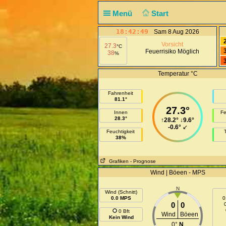
Menü
Start
18:42:49
Sam 8 Aug 2026
Vorsicht
27.3
°C
Feuerrisiko Möglich
38
%
Temperatur °C
Fahrenheit
81.1°
27.3°
Innen
Fe
28.3°
↑
28.2°
↓
9.6°
-0.6°
↙
Feuchtigkeit
38%
Grafiken
- Prognose
Wind | Böeen - MPS
N
Wind (Schnitt)
0.0 MPS
0
0
0
0 Bft
Wind
Böeen
Kein Wind
0°
N