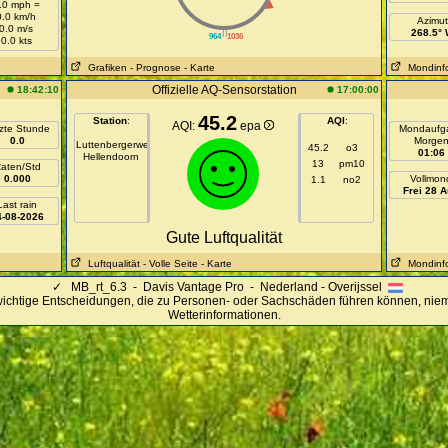
.0 mph =
0.0 km/h
Azimut
0.0 m/s
||
268.5°
964
1036
0.0 kts
Grafiken
- Prognose
- Karte
Mondinf
Offizielle AQ-Sensorstation
18:42:10
17:00:00
45.2
Station
:
AQI
:
AQI:
epa
zte Stunde
Mondaufg
0.0
Morge
Luttenbergerweg
45.2
o3
01:06
Hellendoorn
13
pm10
aten/Std
0.000
Vollmon
1.1
no2
Frei 28 
Last rain
4-08-2026
Gute Luftqualität
Luftqualität
- Volle Seite
- Karte
Mondinf
✓
MB_rt_6.3 - Davis Vantage Pro - Nederland - Overijssel
wichtige Entscheidungen, die zu Personen- oder Sachschäden führen können, niem
Wetterinformationen.