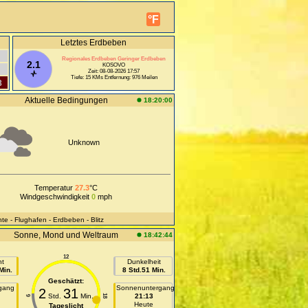
°F
Letztes Erdbeben
Regionales Erdbeben Geringer Erdbeben
2.1
KOSOVO
Zeit: 08-08-2026 17:57
Tiefe: 15 KMs Entfernung: 976 Meilen
8
Aktuelle Bedingungen
18:20:00
Unknown
Temperatur
27.3
°C
Windgeschwindigkeit
0
mph
hte
- Flughafen
- Erdbeben
- Blitz
Sonne, Mond und Weltraum
18:42:44
12
ht
Dunkelheit
Min.
8 Std.51 Min.
Geschätzt:
gang
Sonnenuntergang
2
31
Std.
Min.
21:13
18
6
n
Heute
Tageslicht