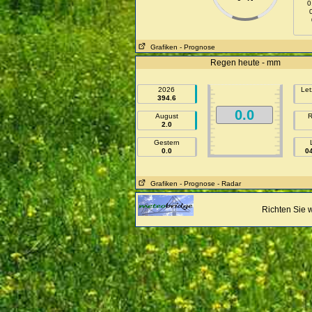
0
Grafiken
- Prognose
Regen heute - mm
2026
Let
394.6
0.0
August
R
2.0
Gestern
0.0
0
Grafiken
- Prognose
- Radar
Richten Sie 