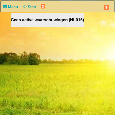
X
Menu
Start
°F
Geen active waarschuwingen (NL016)