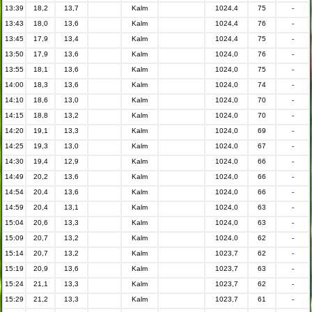
13:39
18,2
13,7
Kalm
1024,4
75
-
13:43
18,0
13,6
Kalm
1024,4
76
-
13:45
17,9
13,4
Kalm
1024,4
75
-
13:50
17,9
13,6
Kalm
1024,0
76
-
13:55
18,1
13,6
Kalm
1024,0
75
-
14:00
18,3
13,6
Kalm
1024,0
74
-
14:10
18,6
13,0
Kalm
1024,0
70
-
14:15
18,8
13,2
Kalm
1024,0
70
-
14:20
19,1
13,3
Kalm
1024,0
69
-
14:25
19,3
13,0
Kalm
1024,0
67
-
14:30
19,4
12,9
Kalm
1024,0
66
-
14:49
20,2
13,6
Kalm
1024,0
66
-
14:54
20,4
13,6
Kalm
1024,0
66
-
14:59
20,4
13,1
Kalm
1024,0
63
-
15:04
20,6
13,3
Kalm
1024,0
63
-
15:09
20,7
13,2
Kalm
1024,0
62
-
15:14
20,7
13,2
Kalm
1023,7
62
-
15:19
20,9
13,6
Kalm
1023,7
63
-
15:24
21,1
13,3
Kalm
1023,7
62
-
15:29
21,2
13,3
Kalm
1023,7
61
-