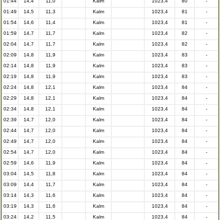
01:44
14,4
11,0
Kalm
1023,4
80
-
01:49
14,5
11,3
Kalm
1023,4
81
-
01:54
14,6
11,4
Kalm
1023,4
81
-
01:59
14,7
11,7
Kalm
1023,4
82
-
02:04
14,7
11,7
Kalm
1023,4
82
-
02:09
14,8
11,9
Kalm
1023,4
83
-
02:14
14,8
11,9
Kalm
1023,4
83
-
02:19
14,8
11,9
Kalm
1023,4
83
-
02:24
14,8
12,1
Kalm
1023,4
84
-
02:29
14,8
12,1
Kalm
1023,4
84
-
02:34
14,8
12,1
Kalm
1023,4
84
-
02:39
14,7
12,0
Kalm
1023,4
84
-
02:44
14,7
12,0
Kalm
1023,4
84
-
02:49
14,7
12,0
Kalm
1023,4
84
-
02:54
14,7
12,0
Kalm
1023,4
84
-
02:59
14,6
11,9
Kalm
1023,4
84
-
03:04
14,5
11,8
Kalm
1023,4
84
-
03:09
14,4
11,7
Kalm
1023,4
84
-
03:14
14,3
11,6
Kalm
1023,4
84
-
03:19
14,3
11,6
Kalm
1023,4
84
-
03:24
14,2
11,5
Kalm
1023,4
84
-