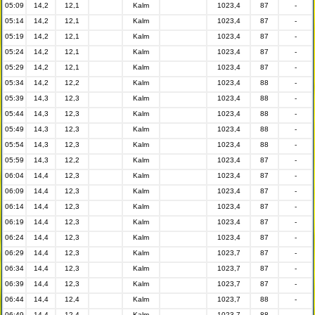
05:09
14,2
12,1
Kalm
1023,4
87
-
05:14
14,2
12,1
Kalm
1023,4
87
-
05:19
14,2
12,1
Kalm
1023,4
87
-
05:24
14,2
12,1
Kalm
1023,4
87
-
05:29
14,2
12,1
Kalm
1023,4
87
-
05:34
14,2
12,2
Kalm
1023,4
88
-
05:39
14,3
12,3
Kalm
1023,4
88
-
05:44
14,3
12,3
Kalm
1023,4
88
-
05:49
14,3
12,3
Kalm
1023,4
88
-
05:54
14,3
12,3
Kalm
1023,4
88
-
05:59
14,3
12,2
Kalm
1023,4
87
-
06:04
14,4
12,3
Kalm
1023,4
87
-
06:09
14,4
12,3
Kalm
1023,4
87
-
06:14
14,4
12,3
Kalm
1023,4
87
-
06:19
14,4
12,3
Kalm
1023,4
87
-
06:24
14,4
12,3
Kalm
1023,4
87
-
06:29
14,4
12,3
Kalm
1023,7
87
-
06:34
14,4
12,3
Kalm
1023,7
87
-
06:39
14,4
12,3
Kalm
1023,7
87
-
06:44
14,4
12,4
Kalm
1023,7
88
-
06:49
14,4
12,4
Kalm
1023,7
88
-