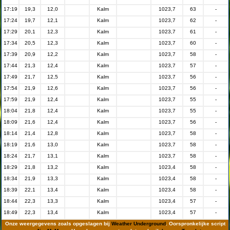
17:19
19,3
12,0
Kalm
1023,7
63
-
17:24
19,7
12,1
Kalm
1023,7
62
-
17:29
20,1
12,3
Kalm
1023,7
61
-
17:34
20,5
12,3
Kalm
1023,7
60
-
17:39
20,9
12,2
Kalm
1023,7
58
-
17:44
21,3
12,4
Kalm
1023,7
57
-
17:49
21,7
12,5
Kalm
1023,7
56
-
17:54
21,9
12,6
Kalm
1023,7
56
-
17:59
21,9
12,4
Kalm
1023,7
55
-
18:04
21,8
12,4
Kalm
1023,7
55
-
18:09
21,6
12,4
Kalm
1023,7
56
-
18:14
21,4
12,8
Kalm
1023,7
58
-
18:19
21,6
13,0
Kalm
1023,7
58
-
18:24
21,7
13,1
Kalm
1023,7
58
-
18:29
21,8
13,2
Kalm
1023,4
58
-
18:34
21,9
13,3
Kalm
1023,4
58
-
18:39
22,1
13,4
Kalm
1023,4
58
-
18:44
22,3
13,3
Kalm
1023,4
57
-
18:49
22,3
13,4
Kalm
1023,4
57
-
Onze weergegevens zoals opgeslagen bij
Weather Underground
. Oorspronkelijke script