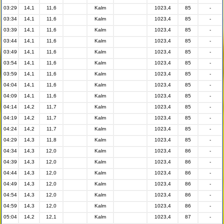
03:29
14,1
11,6
Kalm
1023,4
85
-
03:34
14,1
11,6
Kalm
1023,4
85
-
03:39
14,1
11,6
Kalm
1023,4
85
-
03:44
14,1
11,6
Kalm
1023,4
85
-
03:49
14,1
11,6
Kalm
1023,4
85
-
03:54
14,1
11,6
Kalm
1023,4
85
-
03:59
14,1
11,6
Kalm
1023,4
85
-
04:04
14,1
11,6
Kalm
1023,4
85
-
04:09
14,1
11,6
Kalm
1023,4
85
-
04:14
14,2
11,7
Kalm
1023,4
85
-
04:19
14,2
11,7
Kalm
1023,4
85
-
04:24
14,2
11,7
Kalm
1023,4
85
-
04:29
14,3
11,8
Kalm
1023,4
85
-
04:34
14,3
12,0
Kalm
1023,4
86
-
04:39
14,3
12,0
Kalm
1023,4
86
-
04:44
14,3
12,0
Kalm
1023,4
86
-
04:49
14,3
12,0
Kalm
1023,4
86
-
04:54
14,3
12,0
Kalm
1023,4
86
-
04:59
14,3
12,0
Kalm
1023,4
86
-
05:04
14,2
12,1
Kalm
1023,4
87
-