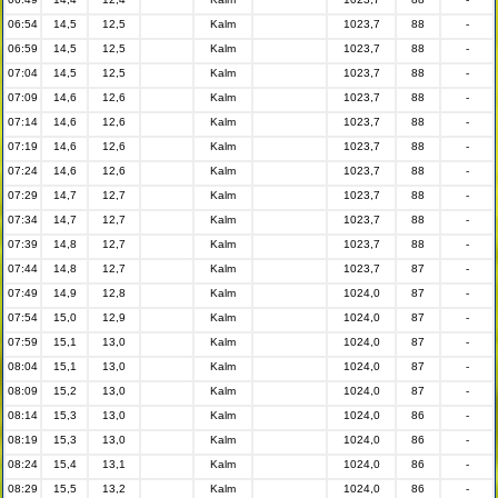
06:54
14,5
12,5
Kalm
1023,7
88
-
06:59
14,5
12,5
Kalm
1023,7
88
-
07:04
14,5
12,5
Kalm
1023,7
88
-
07:09
14,6
12,6
Kalm
1023,7
88
-
07:14
14,6
12,6
Kalm
1023,7
88
-
07:19
14,6
12,6
Kalm
1023,7
88
-
07:24
14,6
12,6
Kalm
1023,7
88
-
07:29
14,7
12,7
Kalm
1023,7
88
-
07:34
14,7
12,7
Kalm
1023,7
88
-
07:39
14,8
12,7
Kalm
1023,7
88
-
07:44
14,8
12,7
Kalm
1023,7
87
-
07:49
14,9
12,8
Kalm
1024,0
87
-
07:54
15,0
12,9
Kalm
1024,0
87
-
07:59
15,1
13,0
Kalm
1024,0
87
-
08:04
15,1
13,0
Kalm
1024,0
87
-
08:09
15,2
13,0
Kalm
1024,0
87
-
08:14
15,3
13,0
Kalm
1024,0
86
-
08:19
15,3
13,0
Kalm
1024,0
86
-
08:24
15,4
13,1
Kalm
1024,0
86
-
08:29
15,5
13,2
Kalm
1024,0
86
-