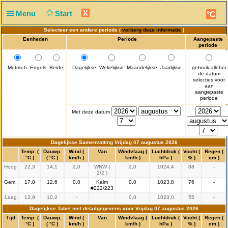
X
Menu
Start
°C
Selecteer een andere periode (
verberg deze informatie
)
Eenheden
Periode
Aangepaste
periode
Metrisch
Engels
Beide
Dagelijkse
Wekelijkse
Maandelijkse
Jaarlijkse
gebruik allebei
de datum
selecties voor
aan
aangepaste
periode
Met deze datum
Dagelijkse Samenvatting Vrijdag 07 augustus 2026
Tijd
Temp. (
Dauwp.
Wind (
Van
Windvlaag (
Luchtdruk (
Vocht.(
Regen (
°C )
( °C )
km/h )
km/h )
hPa )
% )
cm )
Hoog
22,3
14,1
2,0
WNW (
2,0
1024,4
88
-
2/2 )
Gem.
17,0
12,6
0,0
Kalm
0,0
1023,8
76
-
#222/223
Laag
13,9
10,2
-
0,0
1023,0
55
-
Dagelijkse Tabel met detailgegevens voor Vrijdag 07 augustus 2026
Tijd
Temp. (
Dauwp.
Wind (
Van
Windvlaag (
Luchtdruk (
Vocht.(
Regen (
°C )
( °C )
km/h )
km/h )
hPa )
% )
cm )