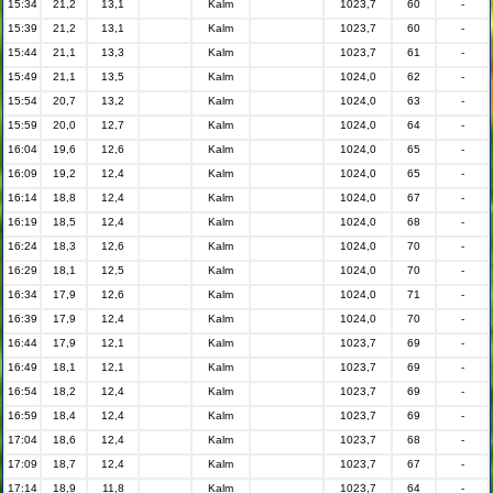
15:34
21,2
13,1
Kalm
1023,7
60
-
15:39
21,2
13,1
Kalm
1023,7
60
-
15:44
21,1
13,3
Kalm
1023,7
61
-
15:49
21,1
13,5
Kalm
1024,0
62
-
15:54
20,7
13,2
Kalm
1024,0
63
-
15:59
20,0
12,7
Kalm
1024,0
64
-
16:04
19,6
12,6
Kalm
1024,0
65
-
16:09
19,2
12,4
Kalm
1024,0
65
-
16:14
18,8
12,4
Kalm
1024,0
67
-
16:19
18,5
12,4
Kalm
1024,0
68
-
16:24
18,3
12,6
Kalm
1024,0
70
-
16:29
18,1
12,5
Kalm
1024,0
70
-
16:34
17,9
12,6
Kalm
1024,0
71
-
16:39
17,9
12,4
Kalm
1024,0
70
-
16:44
17,9
12,1
Kalm
1023,7
69
-
16:49
18,1
12,1
Kalm
1023,7
69
-
16:54
18,2
12,4
Kalm
1023,7
69
-
16:59
18,4
12,4
Kalm
1023,7
69
-
17:04
18,6
12,4
Kalm
1023,7
68
-
17:09
18,7
12,4
Kalm
1023,7
67
-
17:14
18,9
11,8
Kalm
1023,7
64
-