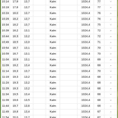
10:14
17,8
13,7
Kalm
1024,4
77
-
10:19
17,8
13,7
Kalm
1024,4
77
-
10:24
18,0
13,7
Kalm
1024,4
76
-
10:29
18,2
13,7
Kalm
1024,4
76
-
10:34
18,2
13,7
Kalm
1024,4
75
-
10:39
18,2
13,1
Kalm
1024,4
72
-
10:44
18,3
13,2
Kalm
1024,4
72
-
10:49
18,5
13,0
Kalm
1024,4
71
-
10:54
18,7
13,1
Kalm
1024,4
70
-
10:59
18,7
13,1
Kalm
1024,4
70
-
11:04
18,9
13,1
Kalm
1024,4
69
-
11:09
19,2
13,4
Kalm
1024,4
69
-
11:14
19,3
13,7
Kalm
1024,4
70
-
11:19
19,3
13,2
Kalm
1024,4
68
-
11:24
19,3
13,2
Kalm
1024,4
68
-
11:29
19,3
13,2
Kalm
1024,4
68
-
11:34
19,5
13,4
Kalm
1024,4
68
-
11:39
19,6
13,5
Kalm
1024,4
68
-
11:44
19,7
13,6
Kalm
1024,4
68
-
11:49
19,8
13,4
Kalm
1024,4
67
-
11:54
20,0
13,7
Kalm
1024,4
67
-