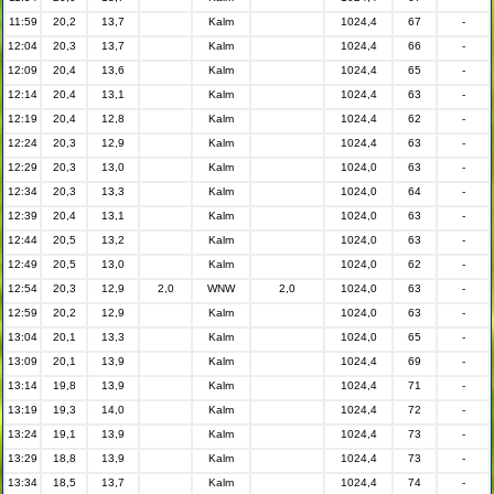
11:59
20,2
13,7
Kalm
1024,4
67
-
12:04
20,3
13,7
Kalm
1024,4
66
-
12:09
20,4
13,6
Kalm
1024,4
65
-
12:14
20,4
13,1
Kalm
1024,4
63
-
12:19
20,4
12,8
Kalm
1024,4
62
-
12:24
20,3
12,9
Kalm
1024,4
63
-
12:29
20,3
13,0
Kalm
1024,0
63
-
12:34
20,3
13,3
Kalm
1024,0
64
-
12:39
20,4
13,1
Kalm
1024,0
63
-
12:44
20,5
13,2
Kalm
1024,0
63
-
12:49
20,5
13,0
Kalm
1024,0
62
-
12:54
20,3
12,9
2,0
WNW
2,0
1024,0
63
-
12:59
20,2
12,9
Kalm
1024,0
63
-
13:04
20,1
13,3
Kalm
1024,0
65
-
13:09
20,1
13,9
Kalm
1024,4
69
-
13:14
19,8
13,9
Kalm
1024,4
71
-
13:19
19,3
14,0
Kalm
1024,4
72
-
13:24
19,1
13,9
Kalm
1024,4
73
-
13:29
18,8
13,9
Kalm
1024,4
73
-
13:34
18,5
13,7
Kalm
1024,4
74
-