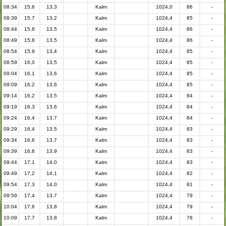
08:34
15,6
13,3
Kalm
1024,0
86
-
08:39
15,7
13,2
Kalm
1024,4
85
-
08:44
15,8
13,5
Kalm
1024,4
86
-
08:49
15,8
13,5
Kalm
1024,4
86
-
08:54
15,9
13,4
Kalm
1024,4
85
-
08:59
16,0
13,5
Kalm
1024,4
85
-
09:04
16,1
13,6
Kalm
1024,4
85
-
09:09
16,2
13,6
Kalm
1024,4
85
-
09:14
16,2
13,5
Kalm
1024,4
84
-
09:19
16,3
13,6
Kalm
1024,4
84
-
09:24
16,4
13,7
Kalm
1024,4
84
-
09:29
16,4
13,5
Kalm
1024,4
83
-
09:34
16,6
13,7
Kalm
1024,4
83
-
09:39
16,8
13,9
Kalm
1024,4
83
-
09:44
17,1
14,0
Kalm
1024,4
83
-
09:49
17,2
14,1
Kalm
1024,4
82
-
09:54
17,3
14,0
Kalm
1024,4
81
-
09:59
17,4
13,7
Kalm
1024,4
79
-
10:04
17,6
13,8
Kalm
1024,4
79
-
10:09
17,7
13,8
Kalm
1024,4
78
-