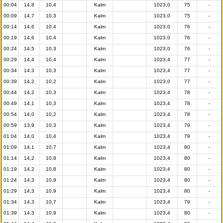
00:04
14,8
10,4
Kalm
1023,0
75
-
00:09
14,7
10,3
Kalm
1023,0
75
-
00:14
14,6
10,4
Kalm
1023,0
76
-
00:19
14,6
10,4
Kalm
1023,0
76
-
00:24
14,5
10,3
Kalm
1023,0
76
-
00:29
14,4
10,4
Kalm
1023,4
77
-
00:34
14,3
10,3
Kalm
1023,4
77
-
00:39
14,2
10,2
Kalm
1023,0
77
-
00:44
14,2
10,3
Kalm
1023,4
78
-
00:49
14,1
10,3
Kalm
1023,4
78
-
00:54
14,0
10,2
Kalm
1023,4
78
-
00:59
13,9
10,3
Kalm
1023,4
79
-
01:04
14,0
10,4
Kalm
1023,4
79
-
01:09
14,1
10,7
Kalm
1023,4
80
-
01:14
14,2
10,8
Kalm
1023,4
80
-
01:19
14,2
10,8
Kalm
1023,4
80
-
01:24
14,3
10,9
Kalm
1023,4
80
-
01:29
14,3
10,9
Kalm
1023,4
80
-
01:34
14,3
10,7
Kalm
1023,4
79
-
01:39
14,3
10,9
Kalm
1023,4
80
-