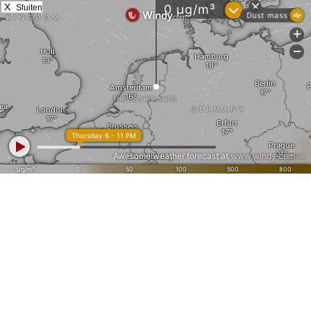
X
Sluiten