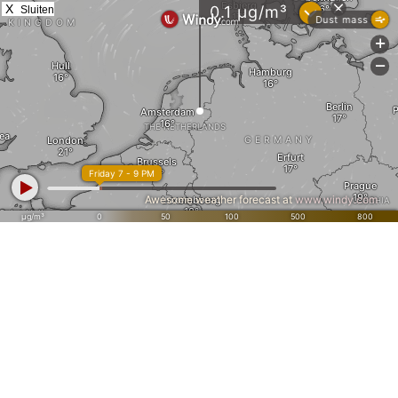
X
Sluiten