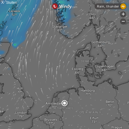
X
Sluiten