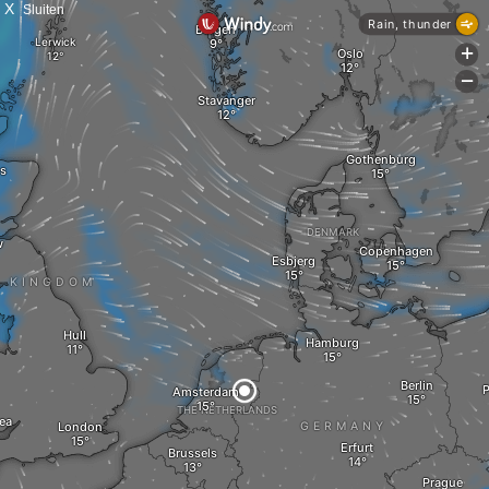
X
Sluiten