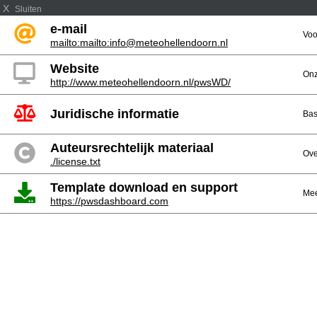
X
Sluiten
e-mail
Voo
mailto:mailto:info@meteohellendoorn.nl
Website
Onz
http://www.meteohellendoorn.nl/pwsWD/
Juridische informatie
Bas
Auteursrechtelijk materiaal
Ove
./license.txt
Template download en support
Mee
https://pwsdashboard.com