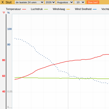
X
Sluit
Temperatuur
Luchtdruk
Windvlaag
Wind Snelheid
Vochti
°F
%
100
80
80
60
40
0.05
0.…