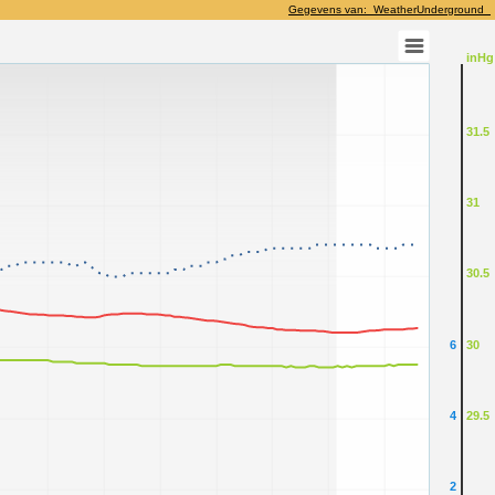
Gegevens van: WeatherUnderground
inHg
31.5
31
30.5
6
30
4
29.5
2