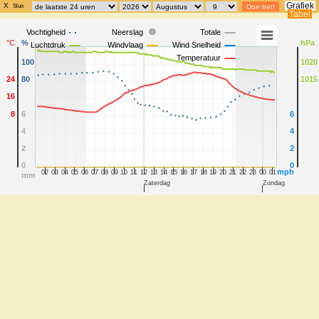
Grafiek
X
Sluit
Tabel
Vochtigheid
Neerslag
Totale
°C
%
hPa
Luchtdruk
Windvlaag
Wind Snelheid
Temperatuur
100
1020
24
80
1015
16
8
6
6
4
4
2
2
0
0
mph
02
03
04
05
06
07
08
09
10
11
12
13
14
15
16
17
18
19
20
21
22
23
00
01
mm
Zaterdag
Zondag