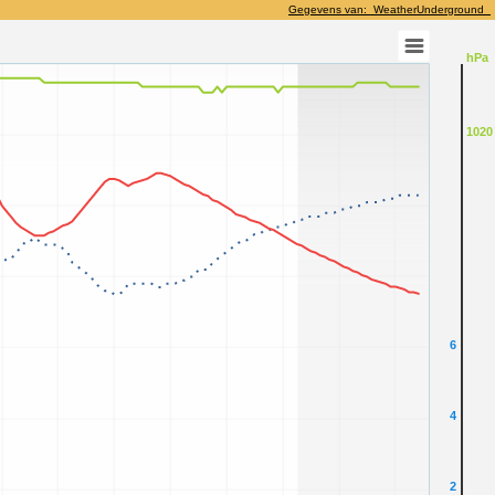
Gegevens van: WeatherUnderground
hPa
1020
6
4
2