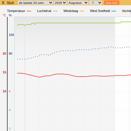
X
Sluit
Temperatuur
Luchtdruk
Windvlaag
Wind Snelheid
Vochti
°C
%
100
20
80
15
10
6
4
2