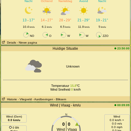
Nacht
Ochtend
Namiddag
Avond
Nacht
13
17°
14
27°
28
29°
21
29°
19
21°
-
-
-
-
-
10.4
6.1
6.5
11.9
5
km/u
km/u
km/u
km/u
km/u
NO
O
W
W
ZZO
Details
- Niewe pagina
Huidige Situatie
23:50:00
Unknown
Temperatuur
15.8
°C
Wind Snelheid
0
km/h
Historie
- Vliegveld
- Aardbevingen
- Bliksem
Wind | Vlaag - km/u
00:09:09
N
Wind (Gem)
Wind
0.0 km/u
0.0 km/h =
0
0
0.0 m/s
0.0 mph
0 Bft
Wind
Vlaag
0.0 kts