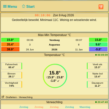
Menu
Start
°F
00:10:07
Zon 9 Aug 2026
Gedeeltelijk bewolkt. Minimaal 11C. Weinig en wisselende wind.
Max-Min Temperatuur °C
15.9°
15.8°
00:06
Vandaag
00:07
35.4°
9.6°
3
Augustus
8
38.9°
-9.8°
26 Jun
2026
11 Jan
Temperatuur °C
00:09:09
Fahrenheit
Voelt als
60.4°
15.3°
15.8°
Binnen
Natte bol
28.1°
13.4°
↑
15.9°
↓
15.8°
-1.0°
↙
Vochtigheid
Dauwpunt
74%
11.2°
Grafieken
- Verwachting
Verwachting
23:47:43
Zondag
Zondag
Zondag
Zondag
Maandag