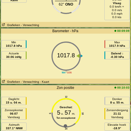
Kalm
Vlaag
62°
ONO
0.0 km/h =
0.0 m/s
0.0 mph
0.0 kts
Grafieken
- Verwachting
Barometer - hPa
00:09:09
Min
Max
1017.8 hPa
1017.9 hPa
Actuele
Dalend ↓
1017.8
30.06 inHg
-0.30 hPa
||
964
1036
Grafieken
- Verwachting
- Kaart
Zon positie
00:10:03
12
Daglicht
Donker
15 u. 04 m.
8 u. 55 m.
Geschat:
Zonsopkomst
Zonsondergang
5
57
06:07
u.
m.
21:11
18
6
Vandaag
Vandaag
Tot zonsopkomst
Azimuth
Elevatie hoek
337.1° NNW
-18.9°
24