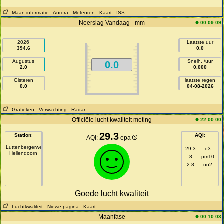
Maan informatie
- Aurora
- Meteoren
- Kaart
- ISS
Neerslag Vandaag - mm
00:09:09
2026
Laatste uur
394.6
0.0
Augustus
Snelh. /uur
0.0
2.0
0.000
Gisteren
laatste regen
0.0
04-08-2026
Grafieken
- Verwachting
- Radar
Officiële lucht kwaliteit meting
22:00:00
29.3
Station
:
AQI
:
AQI:
epa
Luttenbergerweg
29.3
o3
Hellendoorn
8
pm10
2.8
no2
Goede lucht kwaliteit
Luchtkwaliteit
- Niewe pagina
- Kaart
Maanfase
00:10:03